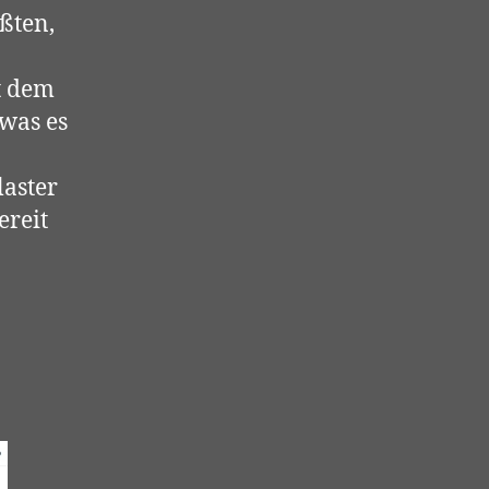
üßten,
t dem
was es
laster
ereit