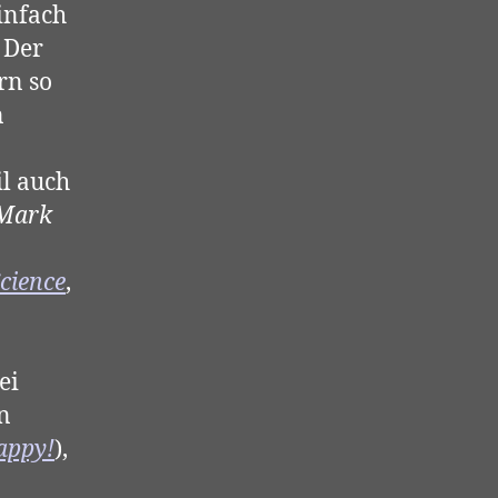
einfach
 Der
rn so
n
il auch
Mark
cience
,
ei
n
appy!
),