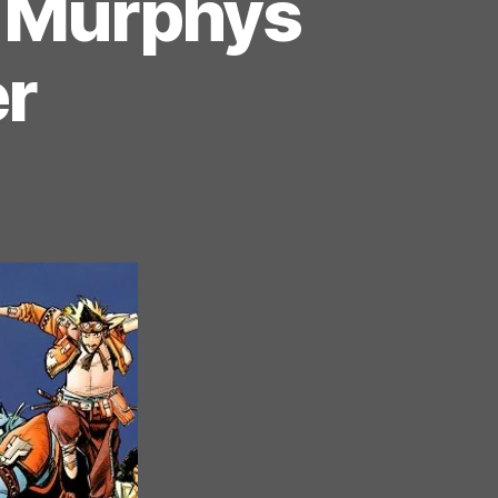
 Murphys
r
m