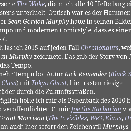
eserie
The Wake
, die mich alle 10 Hefte lang 
stens unterhielt. Optisch war es der Hammer.
ner
Sean Gordon Murphy
hatte in seinen Bilde
empo und modernen Comicstyle, dass es eine
st.
 las ich 2015 auf jeden Fall
Chrononauts
, we
ean Murphy
zeichnete. Das gab der Story von
das Tempo.
mehr Tempo bot Autor
Rick Remender
(
Black S
 Class
) mit
Tokyo Ghost
, hier rasten riesige
äder durch die Zukunftsstraßen.
äglich holte ich mir als Paperback des 2010 b
o veröffentlichten Comic
Joe the Barbarian
vo
Grant Morrison
(
The Invisibles
,
We3
,
Klaus
,
H
an auch hier sofort den Zeichenstil
Murphy
s