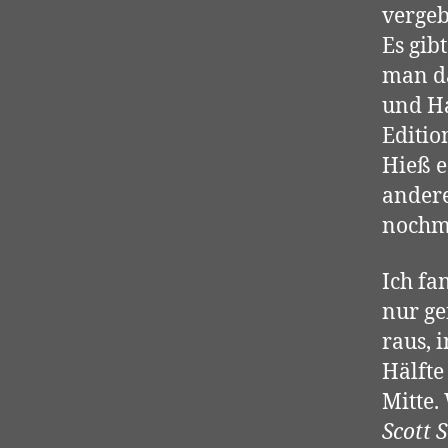
vergeb
Es gib
man da
und Ha
Editio
Hieß e
andere
nochma
Ich fa
nur ge
raus, 
Hälfte
Mitte.
Scott 