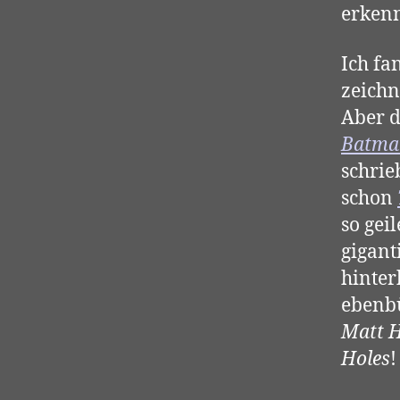
erkenn
Ich fa
zeichn
Aber d
Batman
schrie
schon
so gei
gigant
hinte
ebenbü
Matt H
Holes
!