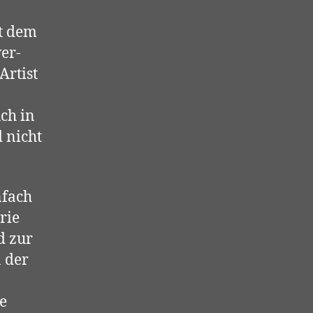
it dem
ver-
Artist
uch in
 nicht
nfach
rie
d zur
n der
ie