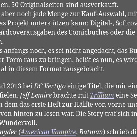
en, 50 Originalseiten sind ausverkauft.
t aber noch jede Menge zur Kauf-Auswahl, m
s Projekt unterstützen kann: Digital-, Softco
rdcoverausgaben des Comicbuches oder die 
n.
s anfangs noch, es sei nicht angedacht, das B
r Form raus zu bringen, heißt es nun, es wird
l in diesem Format rausgebracht.
nd 2013 bei
DC Vertigo
einige Titel, die mir ei
fielen.
Jeff Lemire
brachte mit
Trillium
eine Se
in dem das erste Heft zur Hälfte von vorne un
 von hinten zu lesen war. Die Story traf sich i
 Wundervoll.
Snyder
(
American Vampire
,
Batman
) schrieb d