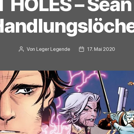
T HOLES – Sean
Handlungslöche
Von
Leger Legende
17. Mai 2020
Beitragsautor
Veröffentlichungsdatu