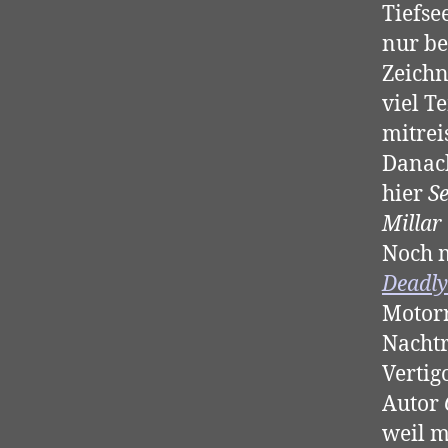
Tiefse
nur be
Zeich
viel T
mitreis
Danach
hier
S
Millar
Noch 
Deadly
Motorr
Nachtr
Vertig
Autor
weil m