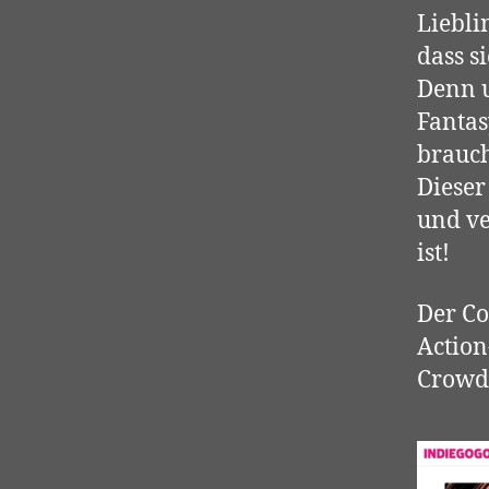
Liebli
dass s
Denn 
Fantas
brauch
Diese
und ve
ist!
Der C
Actio
Crowd