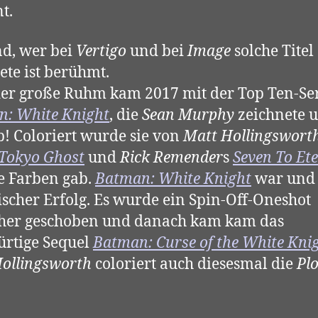
t.
nd, wer bei
Vertigo
und bei
Image
solche Titel
ete ist berühmt.
er große Ruhm kam 2017 mit der Top Ten-Se
: White Knight
, die
Sean Murphy
zeichnete 
b! Coloriert wurde sie von
Matt Hollingswort
Tokyo Ghost
und
Rick Remender
s
Seven To Ete
le Farben gab.
Batman: White Knight
war und i
ischer Erfolg. Es wurde ein Spin-Off-Oneshot
rher geschoben und danach kam kam das
rtige Sequel
Batman: Curse of the White Kni
ollingsworth
coloriert auch diesesmal die
Plo