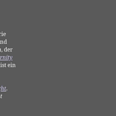
rie
und
h
, der
rnity
st ein
ght
.
t