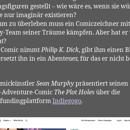
ngsfiguren gestellt – wie wäre es, wenn sie w
ie nur imaginär existieren?
um zu überleben muss ein Comiczeichner mi
y-Team seiner Träume kämpfen. Aber hat er 
t?
r Comic nimmt
Philip K. Dick
, gibt ihm einen B
rsetzt ihn in ein Abenteuer, für das er nicht b
omickünstler
Sean Murphy
präsentiert seinen
n-Adventure-Comic
The Plot Holes
über die
fundingplattform
Indiegogo
.