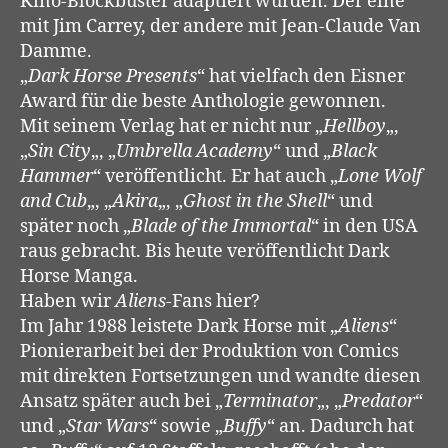
Kino-Blockbuster adaptiert wurden. Der eine
mit Jim Carrey, der andere mit Jean-Claude Van
Damme.
„
Dark Horse Presents
“ hat vielfach den Eisner
Award für die beste Anthologie gewonnen.
Mit seinem Verlag hat er nicht nur „
Hellboy
„,
„
Sin City
„, „
Umbrella Academy
“ und „
Black
Hammer
“ veröffentlicht. Er hat auch „
Lone Wolf
and Cub
„, „
Akira
„, „
Ghost in the Shell
“ und
später noch „
Blade of the Immortal
“ in den USA
raus gebracht. Bis heute veröffentlicht Dark
Horse Manga.
Haben wir
Aliens
-Fans hier?
Im Jahr 1988 leistete Dark Horse mit „
Aliens
“
Pionierarbeit bei der Produktion von Comics
mit direkten Fortsetzungen und wandte diesen
Ansatz später auch bei „
Terminator
„, „
Predator
“
und „
Star Wars
“ sowie „
Buffy
“ an. Dadurch hat