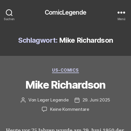
ComicLegende
Suchen
Menü
Schlagwort:
Mike Richardson
Kategorien
US-COMICS
Mike Richardson
Von
Leger Legende
29. Juni 2025
Beitragsautor
Veröffentlichungsdatum
zu
Keine Kommentare
Mike
Richardson
Heute vor 75 Jahren wurde am 29. Juni 1950 der